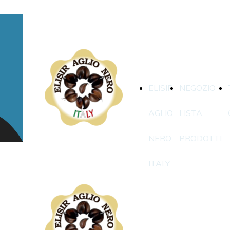
ELISIR
NEGOZIO
AGLIO
LISTA
NERO
PRODOTTI
ITALY