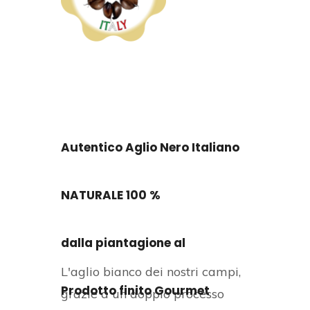
Autentico Aglio Nero Italiano
NATURALE 100 %
dalla piantagione al
L'aglio bianco dei nostri campi,
Prodotto finito Gourmet
grazie a un doppio processo